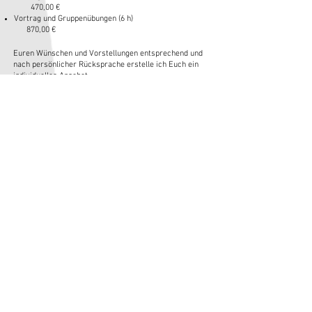
470,00 €
Vortrag und Gruppenübungen (6 h)
870,00 €
​Euren Wünschen und Vorstellungen entsprechend und
nach persönlicher Rücksprache
erstelle ich Euch ein
individuelles Angebot.
Gruppen (4-8 Menschen) einmalig
Gruppenkurse (4-8 Menschen) mehrmalig
SchiLf-Veranstaltungen für Schulen
Bei Interesse, Fragen, Wünschen oder für
Terminvereinbarungen
bin ich unter folgender Mailadresse zu erreichen:
astrid.kubisch@stimmverleih.com
© 2025 Astrid Kubisch Stimmverleih